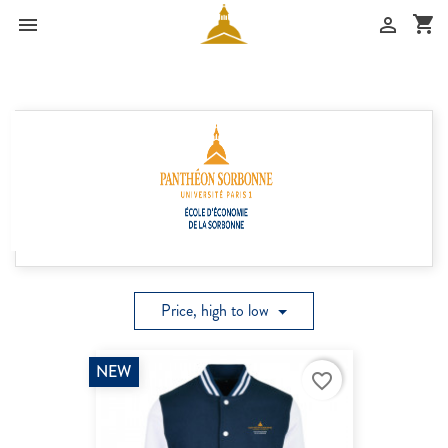
shopping_cart


EES-Paris1
Price, high to low
NEW
favorite_border