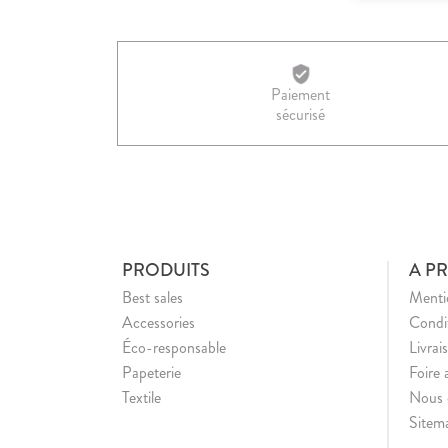
Paiement
sécurisé
PRODUITS
A P
Best sales
Mentio
Accessories
Condit
Éco-responsable
Livrai
Papeterie
Foire 
Textile
Nous 
Sitem