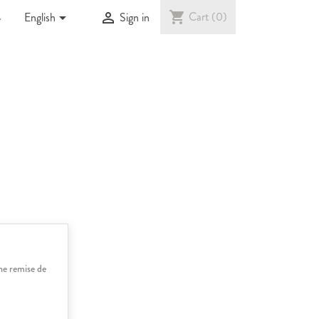

shopping_cart
Cart
(0)


English
Sign in
une remise de