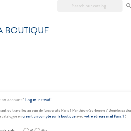
A BOUTIQUE
e an account?
Log in instead!
iant ou travaillez au sein de l'université Paris 1 Panthéon-Sorbonne ? Bénéficiez d'
e catalogue en
creant un compte sur la boutique
avec
votre adresse mail Paris 1
!
M
Mrs.
ocial title