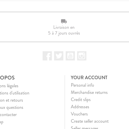
Livraison en
5 à 7 jours ouvrés
Facebook
Twitter
YouTube
Instagram
ROPOS
YOUR ACCOUNT
Personal info
ns légales
Merchandise returns
ions d'utilisation
Credit slips
son et retours
Addresses
aux questions
Vouchers
contacter
Create seller account
ap
Seller messages