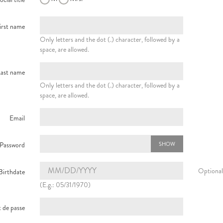
irst name
Only letters and the dot (.) character, followed by a
space, are allowed.
Last name
Only letters and the dot (.) character, followed by a
space, are allowed.
Email
SHOW
Password
Optional
Birthdate
(E.g.: 05/31/1970)
 de passe