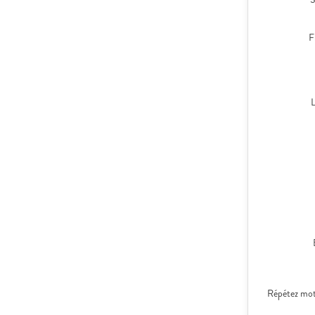
F
Répétez mot