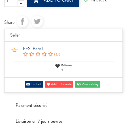


ADD TO CART
Share
Seller
EES-Paris1
(0)
Followers
4
Contact
Add to favorite
View catalog
Paiement sécurisé
Livraison en 7 jours ouvrés