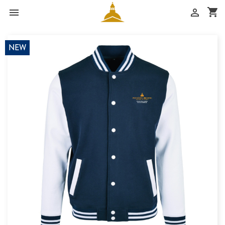
shopping_cart


NEW