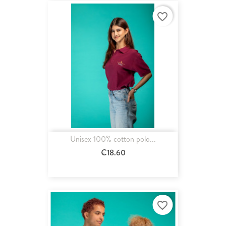
favorite_border
Unisex 100% cotton polo...
€18.60
favorite_border