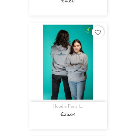
€4.80
favorite_border
Hoodie Paris 1...
€35.64