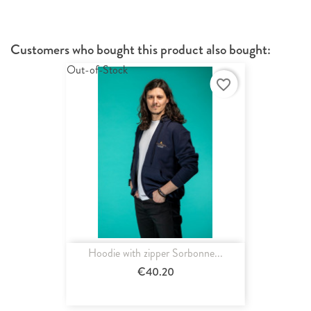
Customers who bought this product also bought:
Out-of-Stock
favorite_border
Hoodie with zipper Sorbonne...
€40.20