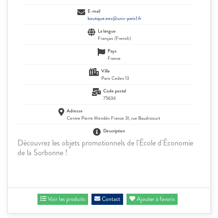
E-mail
boutique.ees@univ-paris1.fr
La langue
Français (French)
Pays
France
Ville
Paris Cedex 13
Code postal
75634
Adresse
Centre Pierre Mendès France 31, rue Baudricourt
Description
Découvrez les objets promotionnels de l'École d'Économie
de la Sorbonne !
Voir les produits
Contact
Ajouter à favoris