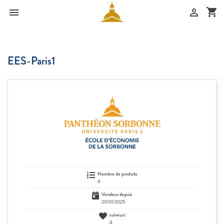
shopping_cart


EES-Paris1
Nombre de produits
4
Vendeur depuis
20/01/2025
suiveurs
4