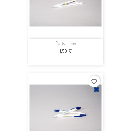
Porte-mine
1,50 €
favorite_border