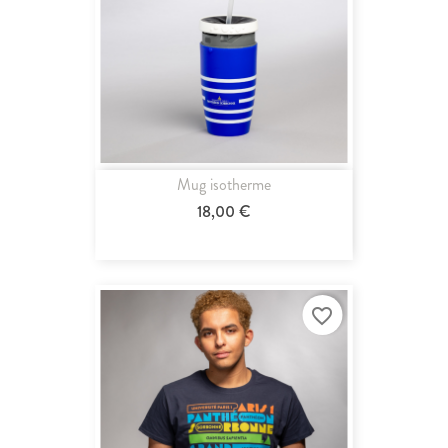
Mug isotherme
18,00 €
favorite_border