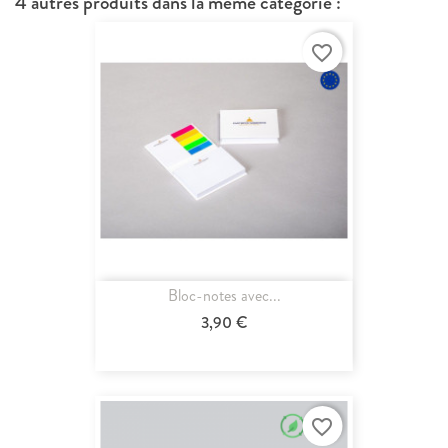
4 autres produits dans la même catégorie :
favorite_border
Bloc-notes avec...
3,90 €
favorite_border