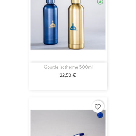
Gourde isotherme 500ml
22,50 €
favorite_border