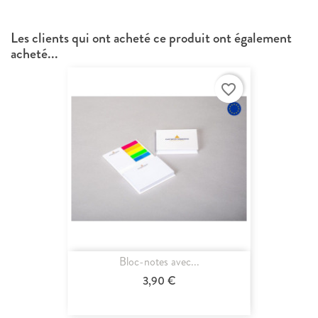
Les clients qui ont acheté ce produit ont également
acheté...
favorite_border
Bloc-notes avec...
3,90 €