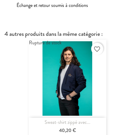
Échange et retour soumis à conditions
4 autres produits dans la même catégorie :
Rupture de stock
favorite_border
Sweat-shirt zippé avec...
40,20 €