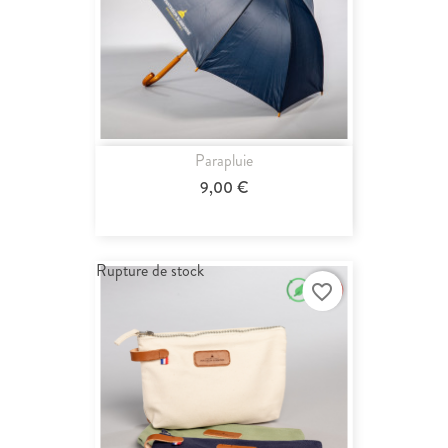
Parapluie
9,00 €
Rupture de stock
favorite_border