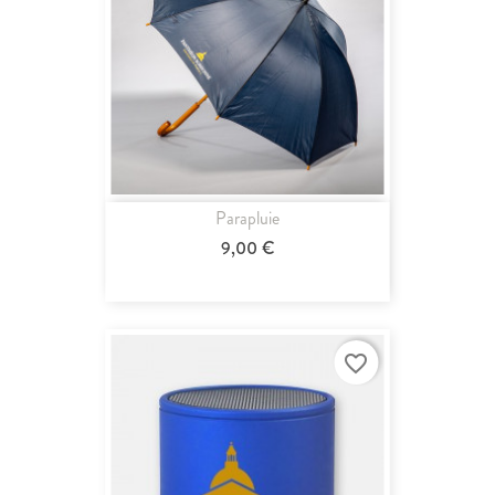
Parapluie
9,00 €
favorite_border