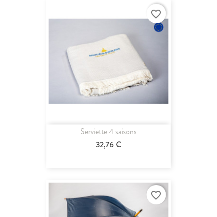
favorite_border
Serviette 4 saisons
32,76 €
favorite_border