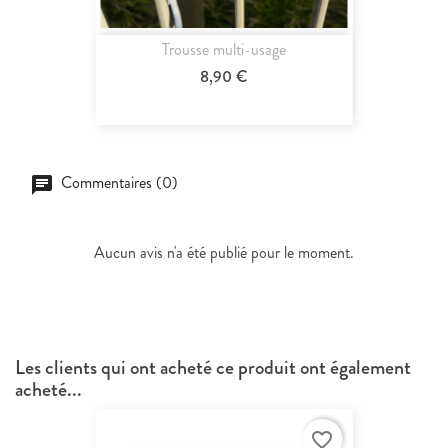
Trousse multi-usage
8,90 €
Commentaires (0)
Aucun avis n'a été publié pour le moment.
Les clients qui ont acheté ce produit ont également
acheté...
favorite_border